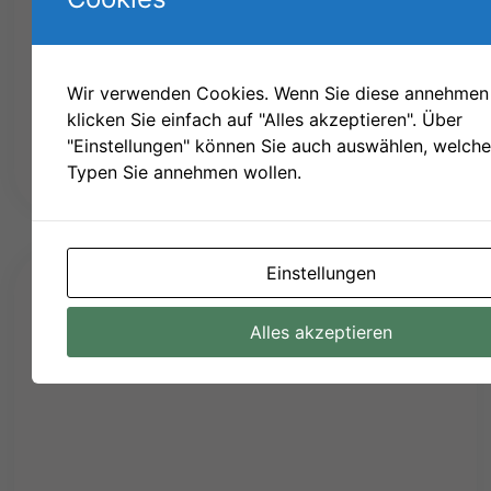
Kinderfest von Tor zu Tor
Der Kinderschutzbund OV Bad Münstereifel e.V.
Wir verwenden Cookies. Wenn Sie diese annehmen 
präsentiert: Kinderfest von Tor zur Tor am
klicken Sie einfach auf "Alles akzeptieren". Über
20.09.2026 von 11:00 bis 17:00 Uhr!
"Einstellungen" können Sie auch auswählen, welch
Typen Sie annehmen wollen.
weiterlesen »
Einstellungen
Alles akzeptieren