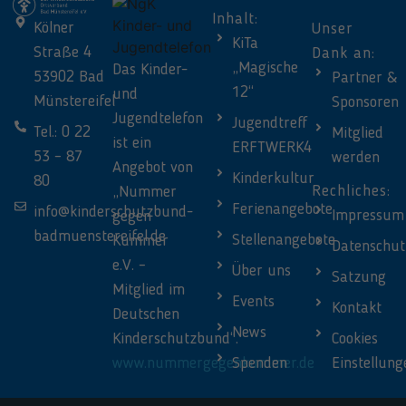
Inhalt:
Kölner
Unser
KiTa
Straße 4
Dank an:
„Magische
Das Kinder-
53902 Bad
Partner &
12“
und
Münstereifel
Sponsoren
Jugendtelefon
Jugendtreff
Tel.: 0 22
Mitglied
ist ein
ERFTWERK4
53 – 87
werden
Angebot von
Kinderkultur
80
Rechliches:
„Nummer
Ferienangebote
info@kinderschutzbund-
Impressum
gegen
badmuenstereifel.de
Stellenangebote
Kummer
Datenschut
e.V. –
Über uns
Satzung
Mitglied im
Events
Kontakt
Deutschen
News
Kinderschutzbund“.
Cookies
www.nummergegenkummer.de
Spenden
Einstellung