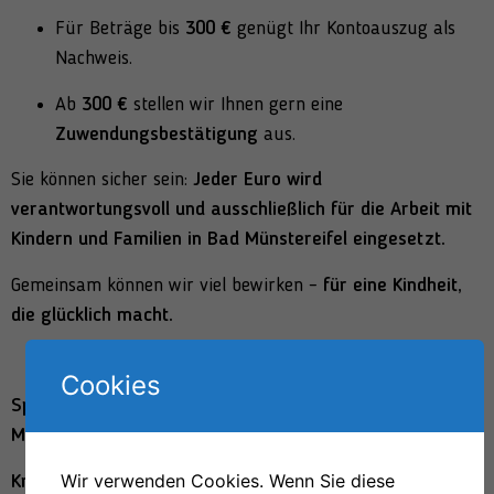
Für Beträge bis
300 €
genügt Ihr Kontoauszug als
Nachweis.
Ab
300 €
stellen wir Ihnen gern eine
Zuwendungsbestätigung
aus.
Sie können sicher sein:
Jeder Euro wird
verantwortungsvoll und ausschließlich für die Arbeit mit
Kindern und Familien in Bad Münstereifel eingesetzt.
Gemeinsam können wir viel bewirken –
für eine Kindheit,
die glücklich macht.
Cookies
Spendenkonto des Kinderschutzbundes Ortsverband Bad
Münstereifel e.V
.:
Wir verwenden Cookies. Wenn Sie diese
Kreissparkasse Euskirchen