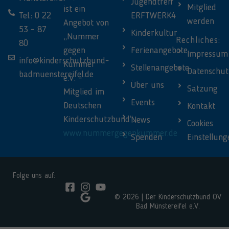
Jugendtreff
Mitglied
ist ein
Tel.: 0 22
ERFTWERK4
werden
Angebot von
53 – 87
Kinderkultur
„Nummer
Rechliches:
80
gegen
Ferienangebote
Impressum
info@kinderschutzbund-
Kummer
Stellenangebote
Datenschut
badmuenstereifel.de
e.V. –
Über uns
Satzung
Mitglied im
Events
Deutschen
Kontakt
Kinderschutzbund“.
News
Cookies
www.nummergegenkummer.de
Spenden
Einstellung
Folge uns auf:
© 2026 | Der Kinderschutzbund OV
Bad Münstereifel e.V.