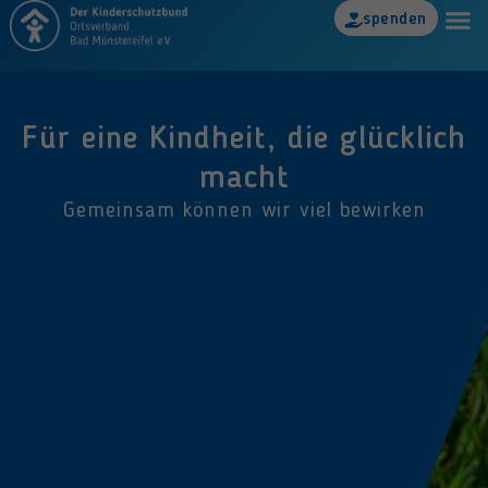
spenden
KiTa „Magische 12“
Jugendt
Für eine Kindheit, die glücklich
macht
Gemeinsam können wir viel bewirken