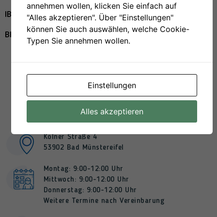
annehmen wollen, klicken Sie einfach auf
IBAN: DE50 3825 0110 0001 6583 01
"Alles akzeptieren". Über "Einstellungen"
können Sie auch auswählen, welche Cookie-
BIC: WELADED1EUS
Typen Sie annehmen wollen.
Einstellungen
Alles akzeptieren
Geschäftsstelle
Kölner Straße 4
53902 Bad Münstereifel
Montag: 9:00-12:00 Uhr
Mittwoch: 9:00-12:00 Uhr
Donnerstag: 9:00-12:00 Uhr
Weitere Termine nach Vereinbarung