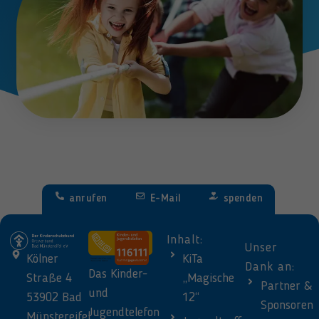
anrufen
E-Mail
spenden
Inhalt:
Unser
Kölner
KiTa
Dank an:
Das Kinder-
Straße 4
„Magische
Partner &
und
53902 Bad
12“
Sponsoren
Jugendtelefon
Münstereifel